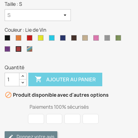
Taille : S
Couleur : Lie de Vin
Noir
Orange
Rouge
Jaune
Bleu
Bleu
Chocolat
Beige
Rose
Gris
Vert
Cyan
Foncé
Violet
Multicolore
Lie
de
Vin
Quantité

AJOUTER AU PANIER

Produit disponible avec d'autres options
Paiements 100% sécurisés
Donnez votre avis