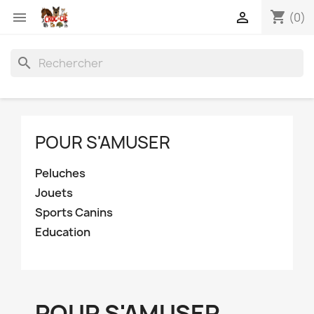
shopping_cart


(0)
search
POUR S'AMUSER
Peluches
Jouets
Sports Canins
Education
POUR S'AMUSER