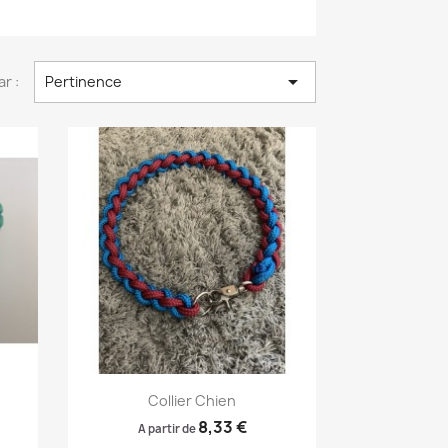

ar :
Pertinence
Aperçu rapide

Collier Chien
8,33 €
A partir de