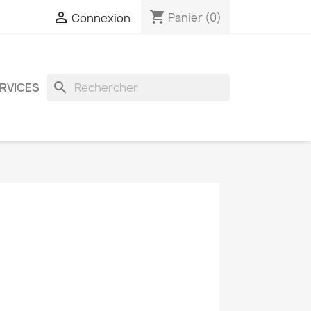
shopping_cart

Panier
(0)
Connexion
search
ERVICES