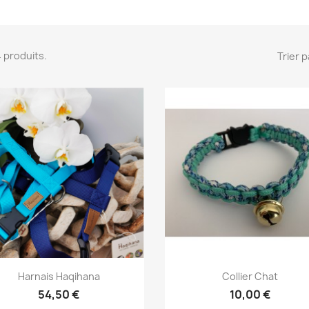
 4 produits.
Trier p
Aperçu rapide
Aperçu rapide


Harnais Haqihana
Collier Chat
+9
54,50 €
10,00 €