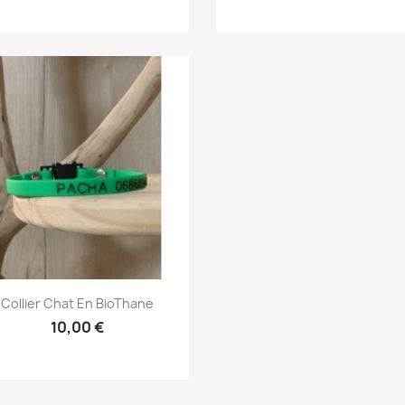
Aperçu rapide

Collier Chat En BioThane
10,00 €