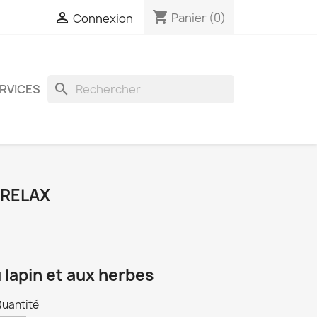
shopping_cart

Panier
(0)
Connexion
search
ERVICES
-RELAX
 lapin et aux herbes
Quantité