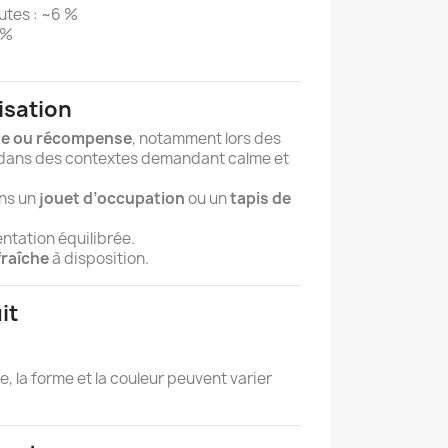
utes : ~6 %
 %
lisation
se ou récompense
, notamment lors des
 dans des contextes demandant calme et
ans un
jouet d’occupation
ou un
tapis de
ntation équilibrée.
fraîche
à disposition.
it
lle, la forme et la couleur peuvent varier