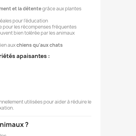
ment et la détente
grâce aux plantes
déales pour l’éducation
te pour les récompenses fréquentes
ouvent bien tolérée par les animaux
bien aux
chiens qu’aux chats
riétés apaisantes :
nnellement utilisées pour aider à réduire le
xation.
animaux ?
lles