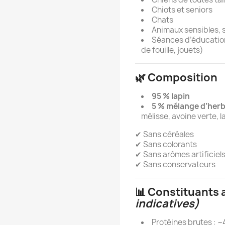
Chiots et seniors
Chats
Animaux sensibles, 
Séances d’éducation
de fouille, jouets)
🌿 Composition
95 % lapin
5 % mélange d’her
mélisse, avoine verte, 
✔ Sans céréales
✔ Sans colorants
✔ Sans arômes artificiel
✔ Sans conservateurs
📊 Constituants 
indicatives)
Protéines brutes : 