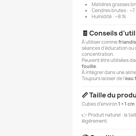
Matières grasses br
Cendres brutes : ~7
Humidité : ~8 %
🧾 Conseils d’uti
À utiliser comme
friandi
séances d’éducation ou
concentration.
Peuvent être utilisées d
fouille
.
À intégrer dans une alime
Toujours laisser de l’
eau 
📏 Taille du produ
Cubes d’environ
1 × 1 cm
👉 Produit naturel : la tai
légèrement.