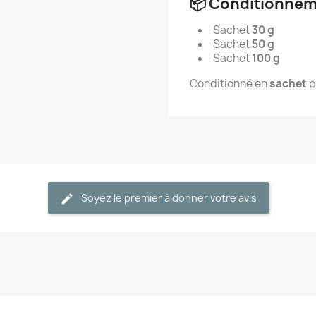
📦 Conditionne
Sachet
30 g
Sachet
50 g
Sachet
100 g
Conditionné en
sachet
p
Soyez le premier à donner votre avis