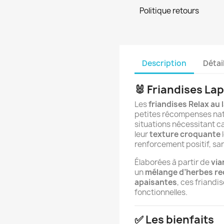
Politique retours
Description
Détai
🐰 Friandises La
Les
friandises Relax au
petites récompenses natur
situations nécessitant c
leur
texture croquante
renforcement positif, san
Élaborées à partir de
via
un
mélange d’herbes re
apaisantes
, ces friandi
fonctionnelles.
✅ Les bienfaits