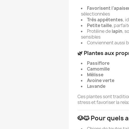
Favorisent l’apaise
sélectionnées
Très appétentes
, i
Petite taille
, parfai
Protéine de
lapin
, s
sensibles
Conviennent aussi 
🌿 Plantes aux prop
Passiflore
Camomille
Mélisse
Avoine verte
Lavande
Ces plantes sont traditio
stress et favoriser la rela
🐶🐱 Pour quels 
Chiens de toutes tai