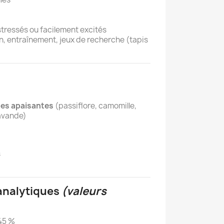
stressés ou facilement excités
, entraînement, jeux de recherche (tapis
bes apaisantes
(passiflore, camomille,
lavande)
s
analytiques
(valeurs
~45 %