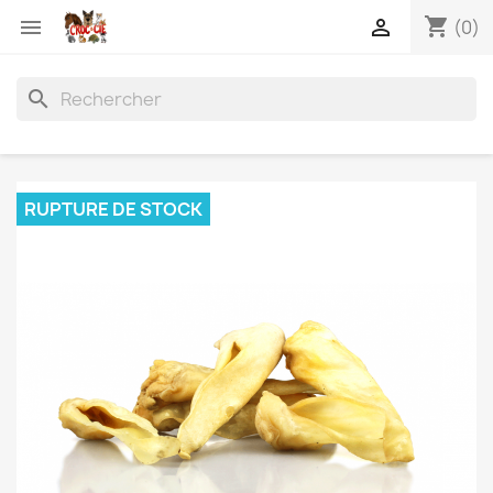
shopping_cart


(0)
search
RUPTURE DE STOCK