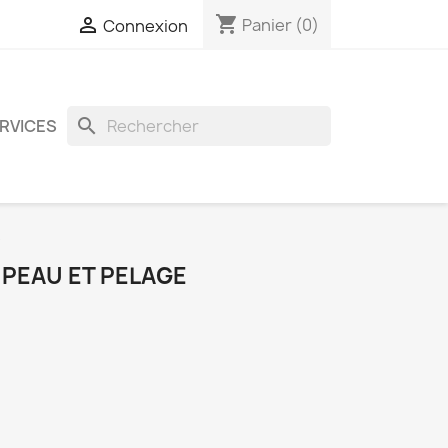
shopping_cart

Panier
(0)
Connexion
search
ERVICES
e
- PEAU ET PELAGE